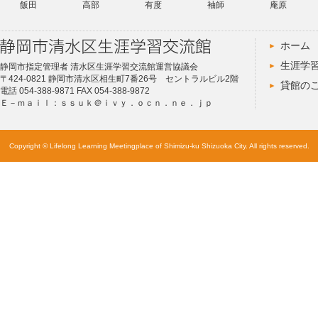
飯田
高部
有度
袖師
庵原
ホーム
生涯学
静岡市指定管理者 清水区生涯学習交流館運営協議会
〒424-0821 静岡市清水区相生町7番26号 セントラルビル2階
貸館の
電話 054-388-9871 FAX 054-388-9872
Ｅ－ｍａｉｌ：ｓｓｕｋ＠ｉｖｙ．ｏｃｎ．ｎｅ．ｊｐ
Copyright © Lifelong Learning Meetingplace of Shimizu-ku Shizuoka City. All rights reserved.