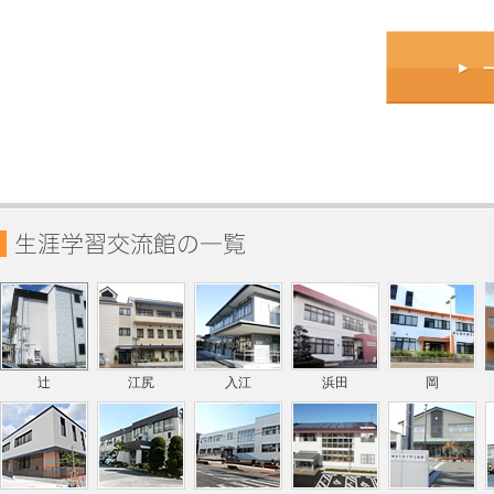
辻
江尻
入江
浜田
岡