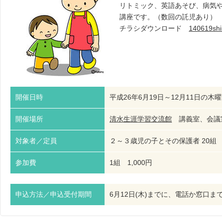
リトミック、英語あそび、病気
講座です。（数回の託児あり）
チラシダウンロード
140619shi
開催日時
平成26年6月19日～12月11日の木曜
開催場所
清水生涯学習交流館
講義室、会議室 T
対象者／定員
２～３歳児の子とその保護者 20組
参加費
1組 1,000円
申込方法／申込受付期間
6月12日(木)までに、電話か窓口ま