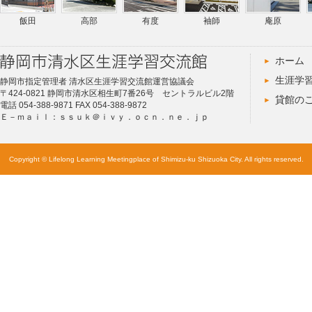
飯田
高部
有度
袖師
庵原
ホーム
生涯学
静岡市指定管理者 清水区生涯学習交流館運営協議会
〒424-0821 静岡市清水区相生町7番26号 セントラルビル2階
貸館の
電話 054-388-9871 FAX 054-388-9872
Ｅ－ｍａｉｌ：ｓｓｕｋ＠ｉｖｙ．ｏｃｎ．ｎｅ．ｊｐ
Copyright © Lifelong Learning Meetingplace of Shimizu-ku Shizuoka City. All rights reserved.