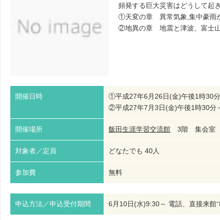
頻発する巨大災害はどうして起
①天変の章 異常気象,集中豪雨
②地異の章 地震と津波、富士
開催日時
①平成27年6月26日(金)午後1時30
②平成27年7月3日(金)午後1時30分
開催場所
飯田生涯学習交流館
3階 集会
対象者／定員
どなたでも 40人
参加費
無料
申込方法／申込受付期間
6月10日(水)9:30～ 電話、