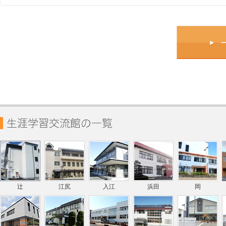
辻
江尻
入江
浜田
岡