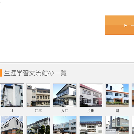
辻
江尻
入江
浜田
岡