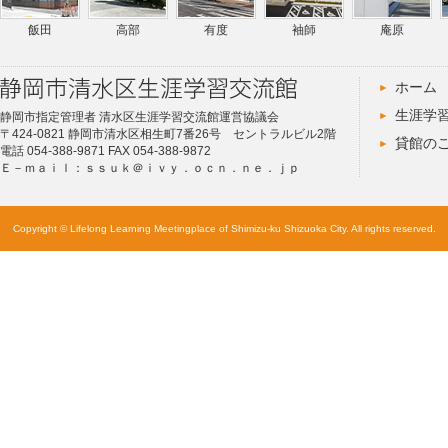
飯田
高部
有度
袖師
庵原
ホーム
生涯学
静岡市指定管理者 清水区生涯学習交流館運営協議会
〒424-0821 静岡市清水区相生町7番26号 セントラルビル2階
貸館の
電話 054-388-9871 FAX 054-388-9872
Ｅ－ｍａｉｌ：ｓｓｕｋ＠ｉｖｙ．ｏｃｎ．ｎｅ．ｊｐ
Copyright © Lifelong Learning Meetingplace of Shimizu-ku Shizuoka City. All rights reserved.