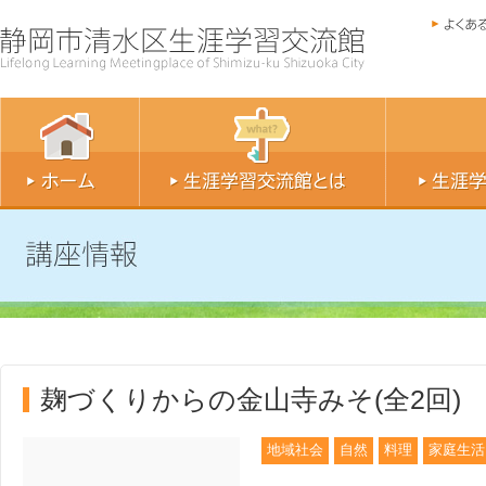
麹づくりからの金山寺みそ(全2回)
地域社会
自然
料理
家庭生活