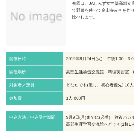
初回は、JAしみず女性部高部支
て野菜を使って金山寺みそを作
比べします。
開催日時
2019年9月24日(火) 午後1:00～3:
開催場所
高部生涯学習交流館
料理実習室
対象者／定員
どなたでも(但し、初心者優先) 16人
参加費
1人 800円
申込方法／申込受付期間
9月9日(月)までに(必着)、往復
高部生涯学習交流館へどうぞ(1枚1