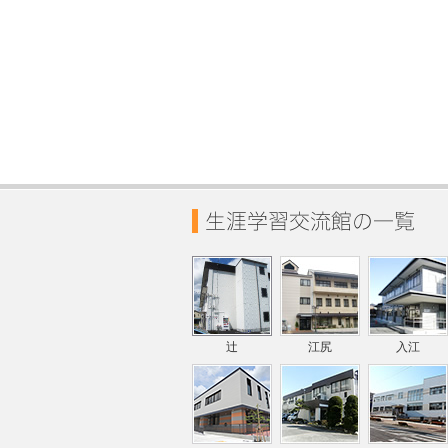
辻
江尻
入江