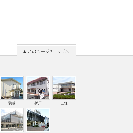
駒越
折戸
三保