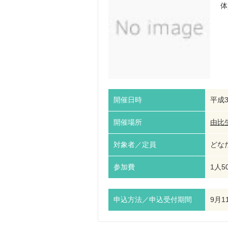
体
開催日時
平成3
開催場所
由比
対象者／定員
どなた
参加費
1人5
申込方法／申込受付期間
9月