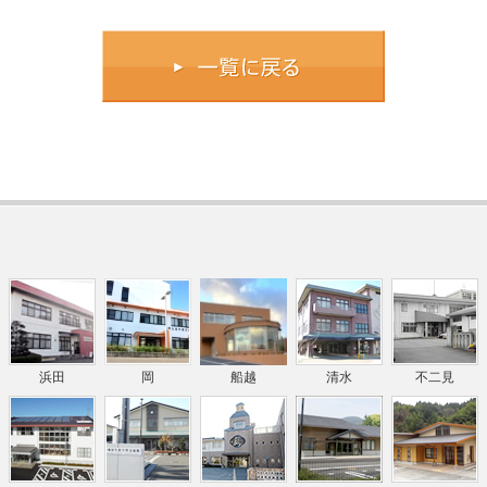
浜田
岡
船越
清水
不二見