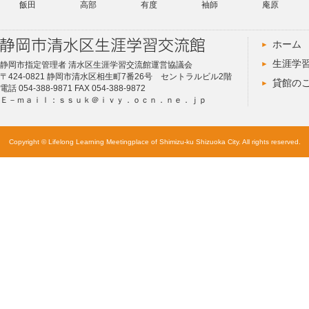
飯田
高部
有度
袖師
庵原
ホーム
生涯学
静岡市指定管理者 清水区生涯学習交流館運営協議会
〒424-0821 静岡市清水区相生町7番26号 セントラルビル2階
貸館の
電話 054-388-9871 FAX 054-388-9872
Ｅ－ｍａｉｌ：ｓｓｕｋ＠ｉｖｙ．ｏｃｎ．ｎｅ．ｊｐ
Copyright © Lifelong Learning Meetingplace of Shimizu-ku Shizuoka City. All rights reserved.