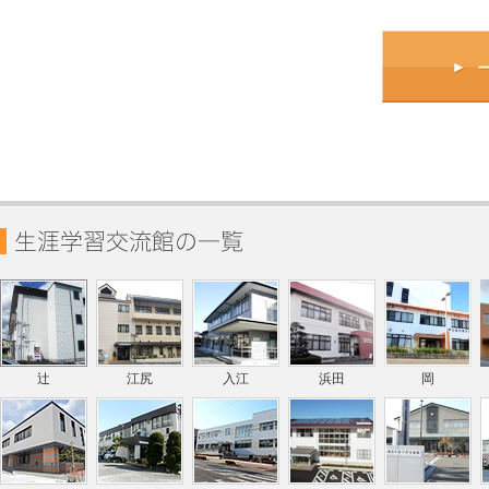
辻
江尻
入江
浜田
岡