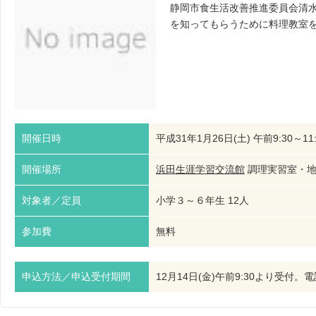
静岡市食生活改善推進委員会清
を知ってもらうために料理教室
開催日時
平成31年1月26日(土) 午前9:30～11:
開催場所
浜田生涯学習交流館
調理実習室・
対象者／定員
小学３～６年生 12人
参加費
無料
申込方法／申込受付期間
12月14日(金)午前9:30より受