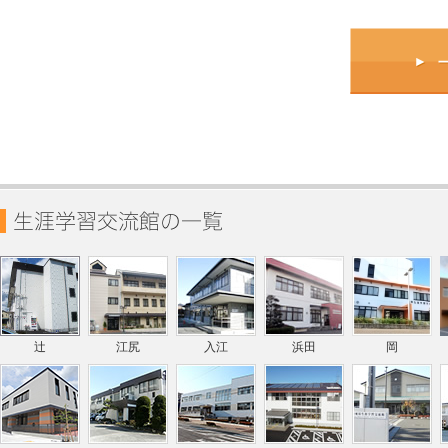
辻
江尻
入江
浜田
岡