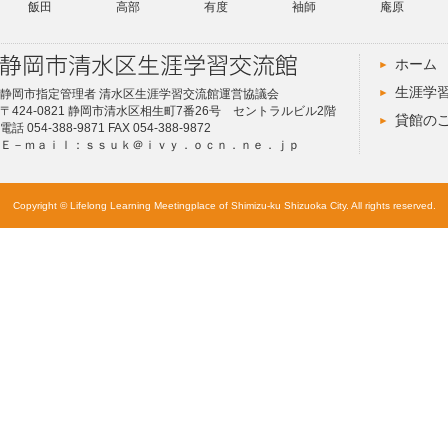
飯田
高部
有度
袖師
庵原
ホーム
生涯学
静岡市指定管理者 清水区生涯学習交流館運営協議会
〒424-0821 静岡市清水区相生町7番26号 セントラルビル2階
貸館の
電話 054-388-9871 FAX 054-388-9872
Ｅ－ｍａｉｌ：ｓｓｕｋ＠ｉｖｙ．ｏｃｎ．ｎｅ．ｊｐ
Copyright © Lifelong Learning Meetingplace of Shimizu-ku Shizuoka City. All rights reserved.