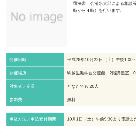
司法書士会清水支部による相談等
時から４時）を行います。
開催日時
平成28年10月22日（土）午後1:00～
開催場所
駒越生涯学習交流館
2階講義室
0
対象者／定員
どなたでも 20人
参加費
無料
申込方法／申込受付期間
10月1日（土）午前9:30より電話