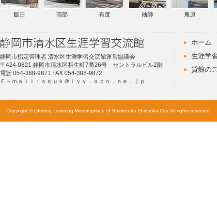
飯田
高部
有度
袖師
庵原
ホーム
生涯学
静岡市指定管理者 清水区生涯学習交流館運営協議会
〒424-0821 静岡市清水区相生町7番26号 セントラルビル2階
貸館の
電話 054-388-9871 FAX 054-388-9872
Ｅ－ｍａｉｌ：ｓｓｕｋ＠ｉｖｙ．ｏｃｎ．ｎｅ．ｊｐ
Copyright © Lifelong Learning Meetingplace of Shimizu-ku Shizuoka City. All rights reserved.