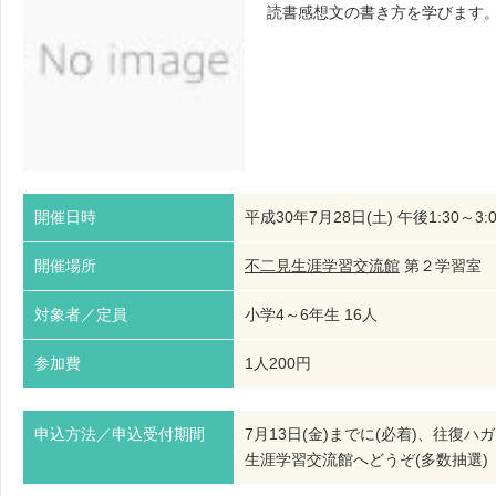
読書感想文の書き方を学びます
開催日時
平成30年7月28日(土) 午後1:30～3:0
開催場所
不二見生涯学習交流館
第２学習
対象者／定員
小学4～6年生 16人
参加費
1人200円
申込方法／申込受付期間
7月13日(金)までに(必着)、往
生涯学習交流館へどうぞ(多数抽選)