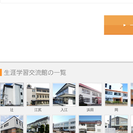
辻
江尻
入江
浜田
岡