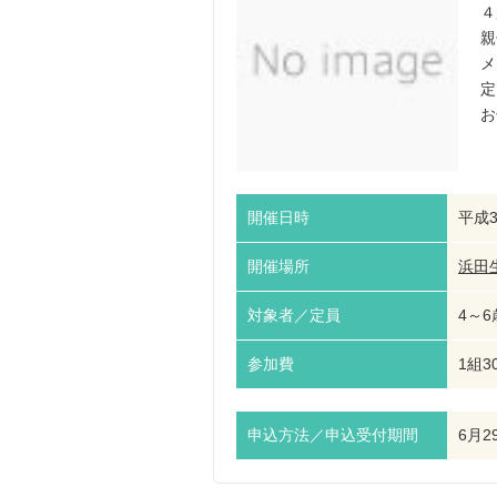
４
親
メ
定
お
開催日時
平成3
開催場所
浜田
対象者／定員
4～6
参加費
1組3
申込方法／申込受付期間
6月