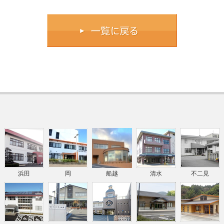
浜田
岡
船越
清水
不二見