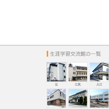
辻
江尻
入江