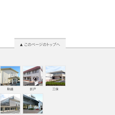
駒越
折戸
三保