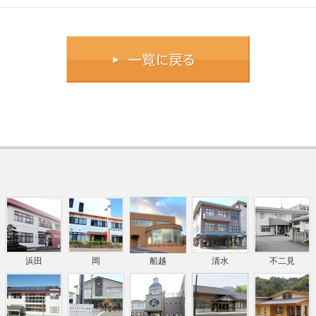
浜田
岡
船越
清水
不二見