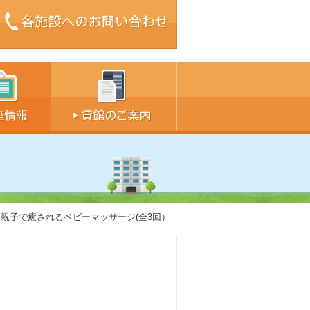
ズ中
サイズ大
親子で癒されるベビーマッサージ(全3回）