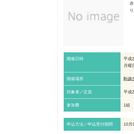
赤
り
開催日時
平成2
月曜日
開催場所
駒越
対象者／定員
平成
参加費
1組 
申込方法／申込受付期間
10