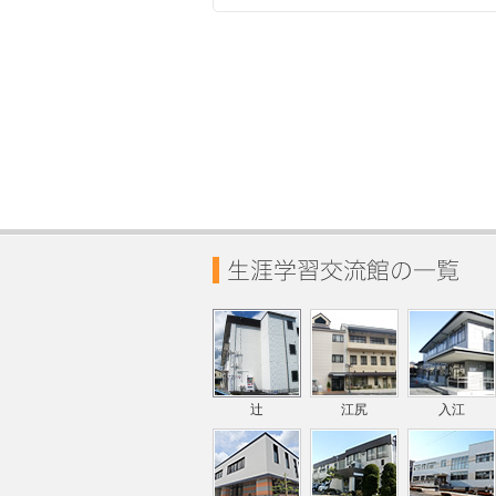
辻
江尻
入江