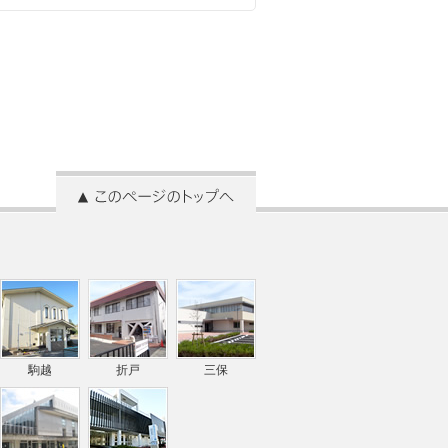
駒越
折戸
三保