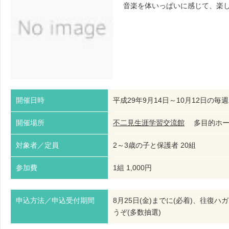
音楽を体いっぱいに感じて、楽
開催日時
平成29年9月14日～10月12日の毎週木
開催場所
不二見生涯学習交流館
多目的ホ
対象者／定員
2～3歳の子と保護者 20組
参加費
1組 1,000円
申込方法／申込受付期間
8月25日(金)までに(必着)、往
うぞ(多数抽選)