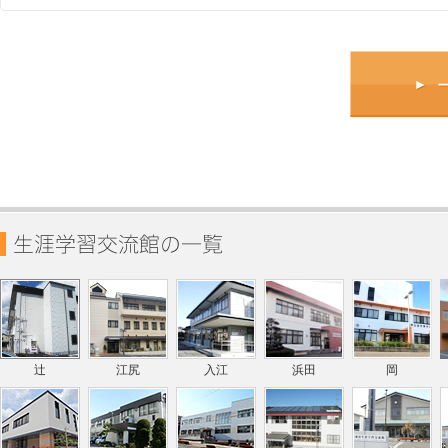
辻
江尻
入江
浜田
岡