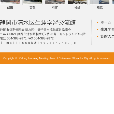
飯田
高部
有度
袖師
庵原
ホーム
生涯学
静岡市指定管理者 清水区生涯学習交流館運営協議会
〒424-0821 静岡市清水区相生町7番26号 セントラルビル2階
貸館の
電話 054-388-9871 FAX 054-388-9872
Ｅ－ｍａｉｌ：ｓｓｕｋ＠ｉｖｙ．ｏｃｎ．ｎｅ．ｊｐ
Copyright © Lifelong Learning Meetingplace of Shimizu-ku Shizuoka City. All rights reserved.