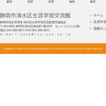
飯田
高部
有度
袖師
庵原
ホーム
生涯学
静岡市指定管理者 清水区生涯学習交流館運営協議会
〒424-0821 静岡市清水区相生町7番26号 セントラルビル2階
貸館の
電話 054-388-9871 FAX 054-388-9872
Ｅ－ｍａｉｌ：ｓｓｕｋ＠ｉｖｙ．ｏｃｎ．ｎｅ．ｊｐ
Copyright © Lifelong Learning Meetingplace of Shimizu-ku Shizuoka City. All rights reserved.