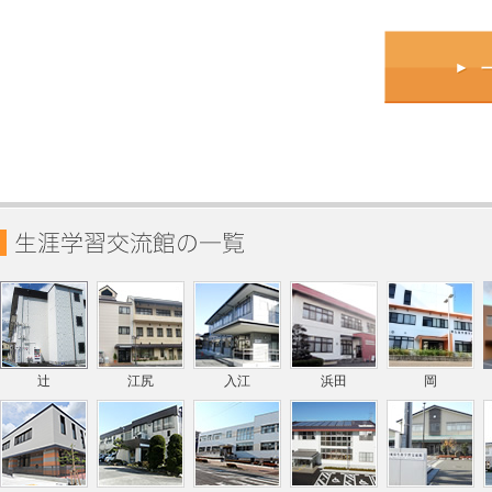
辻
江尻
入江
浜田
岡