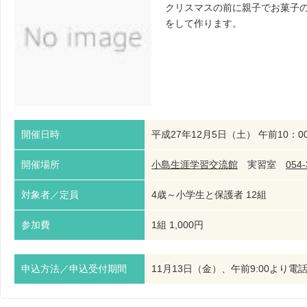
クリスマスの前に親子でお菓子
をして作ります。
開催日時
平成27年12月5日（土） 午前10：0
開催場所
小島生涯学習交流館
実習室
054-
対象者／定員
4歳～小学生と保護者 12組
参加費
1組 1,000円
申込方法／申込受付期間
11月13日（金）、午前9:00よ