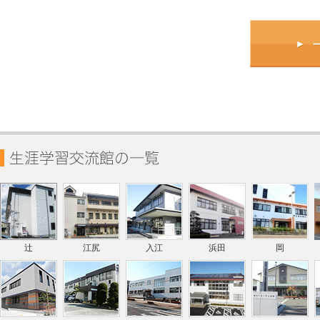
辻
江尻
入江
浜田
岡