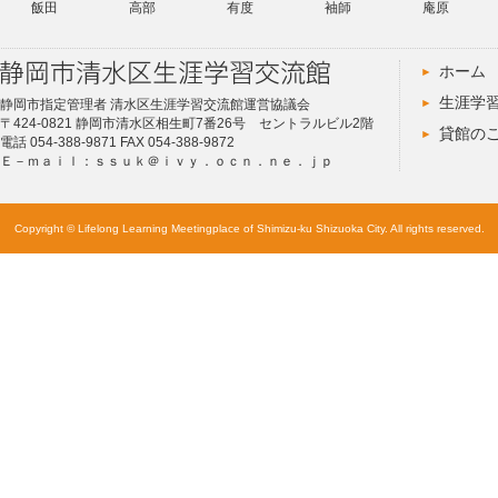
飯田
高部
有度
袖師
庵原
ホーム
生涯学
静岡市指定管理者 清水区生涯学習交流館運営協議会
〒424-0821 静岡市清水区相生町7番26号 セントラルビル2階
貸館の
電話 054-388-9871 FAX 054-388-9872
Ｅ－ｍａｉｌ：ｓｓｕｋ＠ｉｖｙ．ｏｃｎ．ｎｅ．ｊｐ
Copyright © Lifelong Learning Meetingplace of Shimizu-ku Shizuoka City. All rights reserved.