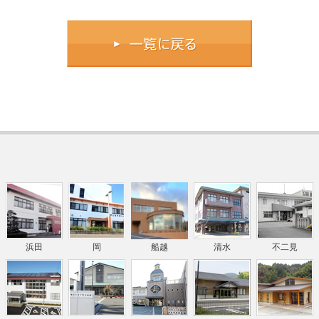
浜田
岡
船越
清水
不二見