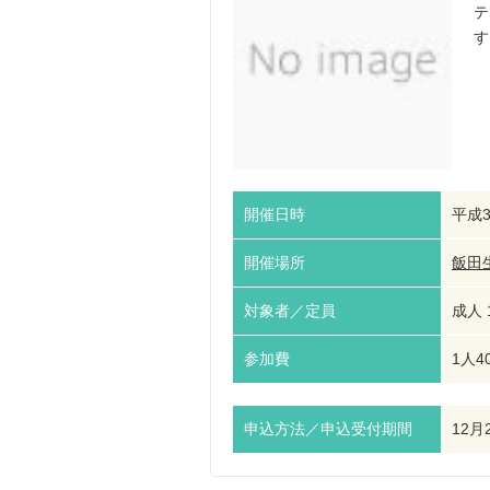
テ
す
開催日時
平成3
開催場所
飯田
対象者／定員
成人 
参加費
1人4
申込方法／申込受付期間
12