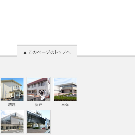
駒越
折戸
三保