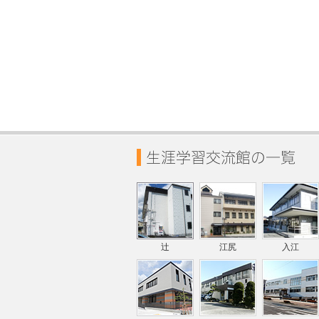
辻
江尻
入江