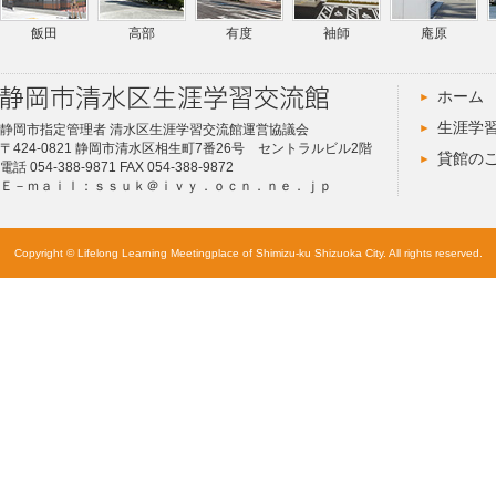
飯田
高部
有度
袖師
庵原
ホーム
生涯学
静岡市指定管理者 清水区生涯学習交流館運営協議会
〒424-0821 静岡市清水区相生町7番26号 セントラルビル2階
貸館の
電話 054-388-9871 FAX 054-388-9872
Ｅ－ｍａｉｌ：ｓｓｕｋ＠ｉｖｙ．ｏｃｎ．ｎｅ．ｊｐ
Copyright © Lifelong Learning Meetingplace of Shimizu-ku Shizuoka City. All rights reserved.