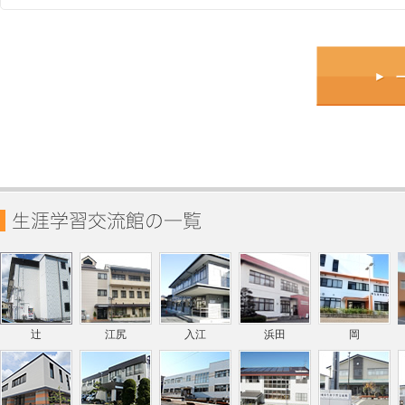
辻
江尻
入江
浜田
岡