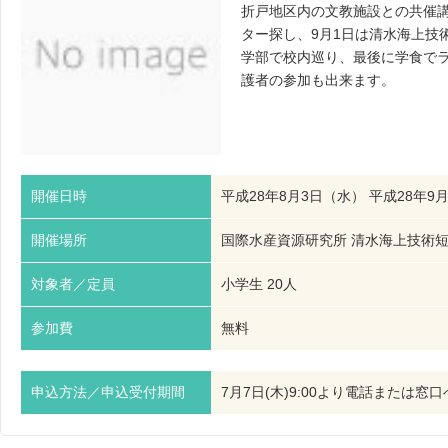
折戸地区内の文教施設との共催講
ター探し、9月1日は清水海上技
学部で校内巡り、最後に学食で
護者の参加も出来ます。
開催日時
平成28年8月3日（水） 平成28年9月3
開催場所
国際水産資源研究所 清水海上技術
対象者／定員
小学生 20人
参加費
無料
申込方法／申込受付期間
7月7日(木)9:00より電話または窓