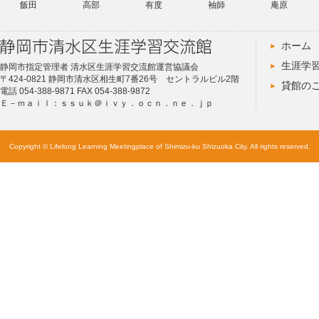
飯田
高部
有度
袖師
庵原
ホーム
生涯学
静岡市指定管理者 清水区生涯学習交流館運営協議会
〒424-0821 静岡市清水区相生町7番26号 セントラルビル2階
貸館の
電話 054-388-9871 FAX 054-388-9872
Ｅ－ｍａｉｌ：ｓｓｕｋ＠ｉｖｙ．ｏｃｎ．ｎｅ．ｊｐ
Copyright © Lifelong Learning Meetingplace of Shimizu-ku Shizuoka City. All rights reserved.