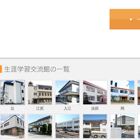
辻
江尻
入江
浜田
岡