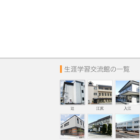
辻
江尻
入江