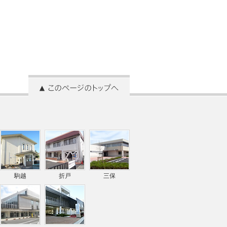
駒越
折戸
三保