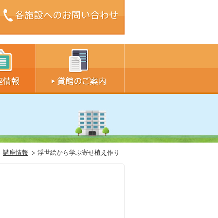
ズ中
サイズ大
講座情報
浮世絵から学ぶ寄せ植え作り