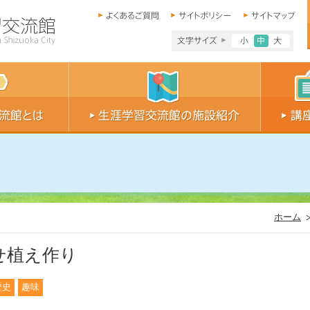
文字サイズ小
文字サイ
文字
ホーム
せ植え作り
歴史
趣味