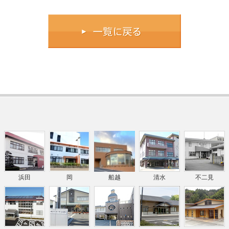
浜田
岡
船越
清水
不二見