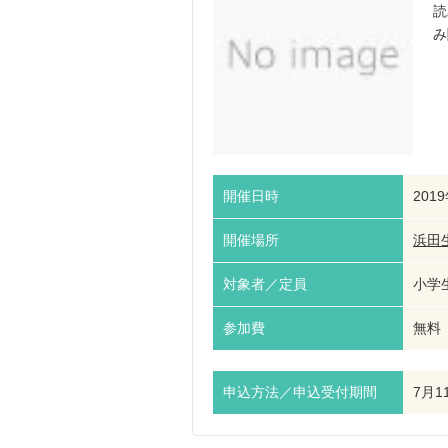
読
み
開催日時
201
開催場所
浜田
対象者／定員
小学生
参加費
無料
申込方法／申込受付期間
7月