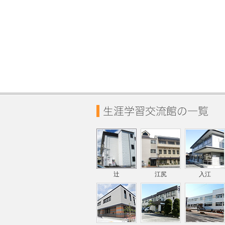
辻
江尻
入江