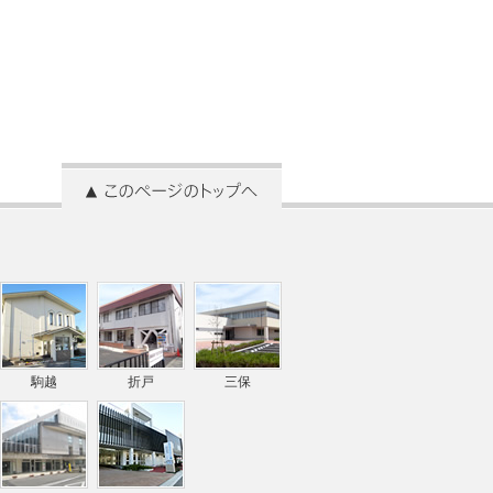
駒越
折戸
三保