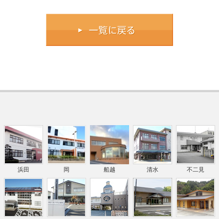
浜田
岡
船越
清水
不二見