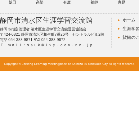
飯田
高部
有度
袖師
庵原
ホーム
生涯学
静岡市指定管理者 清水区生涯学習交流館運営協議会
〒424-0821 静岡市清水区相生町7番26号 セントラルビル2階
貸館の
電話 054-388-9871 FAX 054-388-9872
Ｅ－ｍａｉｌ：ｓｓｕｋ＠ｉｖｙ．ｏｃｎ．ｎｅ．ｊｐ
Copyright © Lifelong Learning Meetingplace of Shimizu-ku Shizuoka City. All rights reserved.