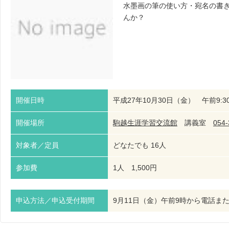
水墨画の筆の使い方・宛名の書
んか？
開催日時
平成27年10月30日（金） 午前9:30
開催場所
駒越生涯学習交流館
講義室
054-
対象者／定員
どなたでも 16人
参加費
1人 1,500円
申込方法／申込受付期間
9月11日（金）午前9時から電話