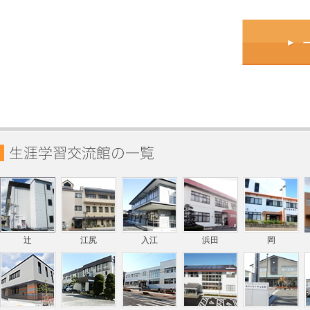
辻
江尻
入江
浜田
岡