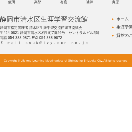
飯田
高部
有度
袖師
庵原
ホーム
生涯学
静岡市指定管理者 清水区生涯学習交流館運営協議会
〒424-0821 静岡市清水区相生町7番26号 セントラルビル2階
貸館の
電話 054-388-9871 FAX 054-388-9872
Ｅ－ｍａｉｌ：ｓｓｕｋ＠ｉｖｙ．ｏｃｎ．ｎｅ．ｊｐ
Copyright © Lifelong Learning Meetingplace of Shimizu-ku Shizuoka City. All rights reserved.