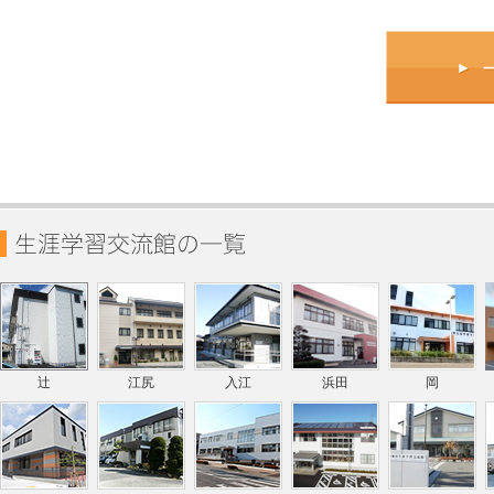
辻
江尻
入江
浜田
岡