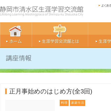
正月事始めのはじめ方(全3回)
料理
家庭生活