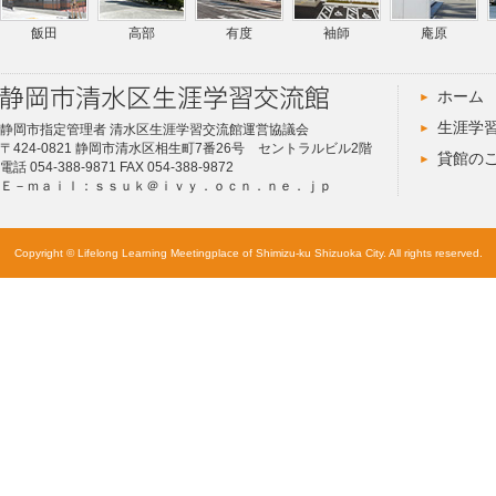
飯田
高部
有度
袖師
庵原
ホーム
生涯学
静岡市指定管理者 清水区生涯学習交流館運営協議会
〒424-0821 静岡市清水区相生町7番26号 セントラルビル2階
貸館の
電話 054-388-9871 FAX 054-388-9872
Ｅ－ｍａｉｌ：ｓｓｕｋ＠ｉｖｙ．ｏｃｎ．ｎｅ．ｊｐ
Copyright © Lifelong Learning Meetingplace of Shimizu-ku Shizuoka City. All rights reserved.