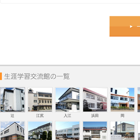
辻
江尻
入江
浜田
岡