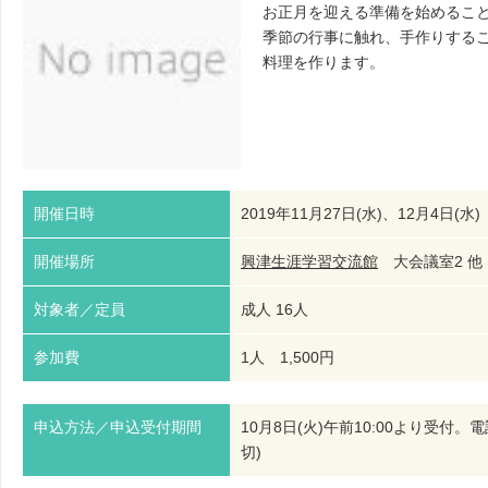
お正月を迎える準備を始めるこ
季節の行事に触れ、手作りする
料理を作ります。
開催日時
2019年11月27日(水)、12月4日(水)
開催場所
興津生涯学習交流館
大会議室2 
対象者／定員
成人 16人
参加費
1人 1,500円
申込方法／申込受付期間
10月8日(火)午前10:00より受
切)