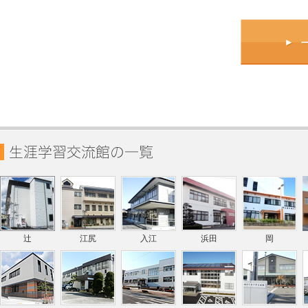
辻
江尻
入江
浜田
岡