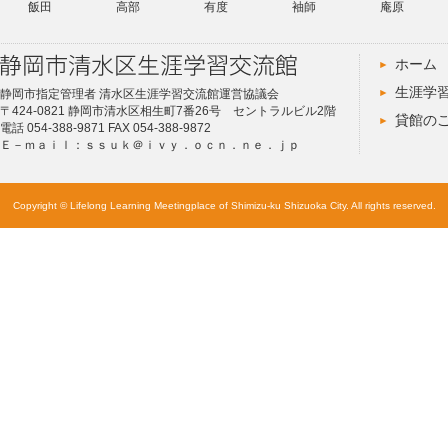
飯田
高部
有度
袖師
庵原
ホーム
生涯学
静岡市指定管理者 清水区生涯学習交流館運営協議会
〒424-0821 静岡市清水区相生町7番26号 セントラルビル2階
貸館の
電話 054-388-9871 FAX 054-388-9872
Ｅ－ｍａｉｌ：ｓｓｕｋ＠ｉｖｙ．ｏｃｎ．ｎｅ．ｊｐ
Copyright © Lifelong Learning Meetingplace of Shimizu-ku Shizuoka City. All rights reserved.