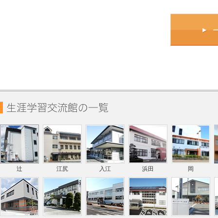
辻
江尻
入江
浜田
岡