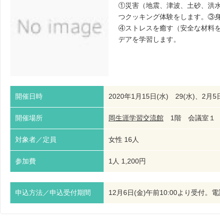
①災害（地震、津波、土砂、洪
つクッキング体験をします。③
④ストレスを癒す（安全な材料
デアを学習します。
開催日時
2020年1月15日(水) 29(水)、2月5
開催場所
岡生涯学習交流館
1階 会議室１
対象者／定員
女性 16人
参加費
1人 1,200円
申込方法／申込受付期間
12月6日(金)午前10:00より受