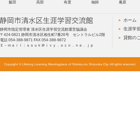
飯田
高部
有度
袖師
庵原
ホーム
生涯学
静岡市指定管理者 清水区生涯学習交流館運営協議会
〒424-0821 静岡市清水区相生町7番26号 セントラルビル2階
貸館の
電話 054-388-9871 FAX 054-388-9872
Ｅ－ｍａｉｌ：ｓｓｕｋ＠ｉｖｙ．ｏｃｎ．ｎｅ．ｊｐ
Copyright © Lifelong Learning Meetingplace of Shimizu-ku Shizuoka City. All rights reserved.