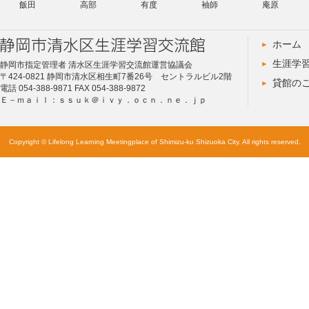
飯田
高部
有度
袖師
庵原
ホーム
生涯学
静岡市指定管理者 清水区生涯学習交流館運営協議会
〒424-0821 静岡市清水区相生町7番26号 セントラルビル2階
貸館の
電話 054-388-9871 FAX 054-388-9872
Ｅ－ｍａｉｌ：ｓｓｕｋ＠ｉｖｙ．ｏｃｎ．ｎｅ．ｊｐ
Copyright © Lifelong Learning Meetingplace of Shimizu-ku Shizuoka City. All rights reserved.