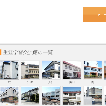
辻
江尻
入江
浜田
岡