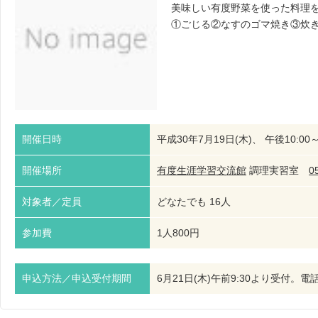
美味しい有度野菜を使った料理
①ごじる②なすのゴマ焼き③炊
開催日時
平成30年7月19日(木)、 午後10:00～
開催場所
有度生涯学習交流館
調理実習室
0
対象者／定員
どなたでも 16人
参加費
1人800円
申込方法／申込受付期間
6月21日(木)午前9:30より受