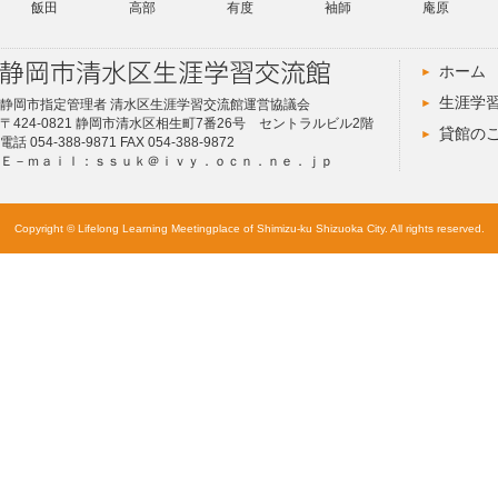
飯田
高部
有度
袖師
庵原
ホーム
生涯学
静岡市指定管理者 清水区生涯学習交流館運営協議会
〒424-0821 静岡市清水区相生町7番26号 セントラルビル2階
貸館の
電話 054-388-9871 FAX 054-388-9872
Ｅ－ｍａｉｌ：ｓｓｕｋ＠ｉｖｙ．ｏｃｎ．ｎｅ．ｊｐ
Copyright © Lifelong Learning Meetingplace of Shimizu-ku Shizuoka City. All rights reserved.