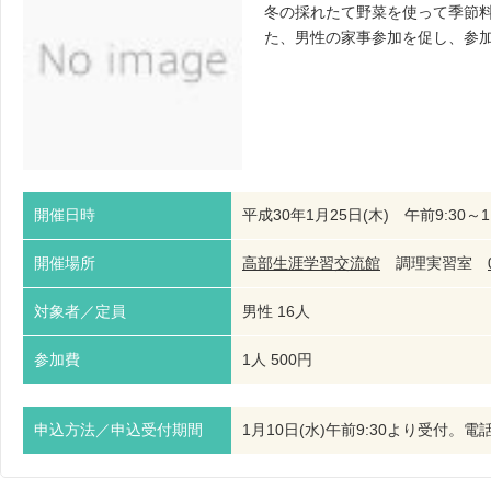
冬の採れたて野菜を使って季節
た、男性の家事参加を促し、参
開催日時
平成30年1月25日(木) 午前9:30～11
開催場所
高部生涯学習交流館
調理実習室
対象者／定員
男性 16人
参加費
1人 500円
申込方法／申込受付期間
1月10日(水)午前9:30より受付