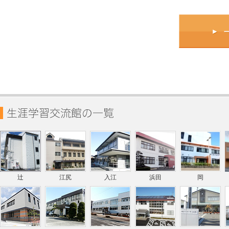
辻
江尻
入江
浜田
岡