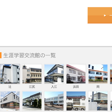
辻
江尻
入江
浜田
岡