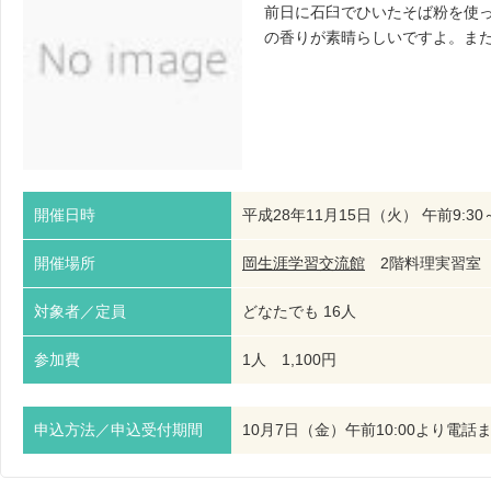
前日に石臼でひいたそば粉を使
の香りが素晴らしいですよ。ま
開催日時
平成28年11月15日（火） 午前9:30
開催場所
岡生涯学習交流館
2階料理実習
対象者／定員
どなたでも 16人
参加費
1人 1,100円
申込方法／申込受付期間
10月7日（金）午前10:00より電