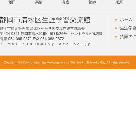
飯田
高部
有度
袖師
庵原
ホーム
生涯学
静岡市指定管理者 清水区生涯学習交流館運営協議会
〒424-0821 静岡市清水区相生町7番26号 セントラルビル2階
貸館の
電話 054-388-9871 FAX 054-388-9872
Ｅ－ｍａｉｌ：ｓｓｕｋ＠ｉｖｙ．ｏｃｎ．ｎｅ．ｊｐ
Copyright © Lifelong Learning Meetingplace of Shimizu-ku Shizuoka City. All rights reserved.