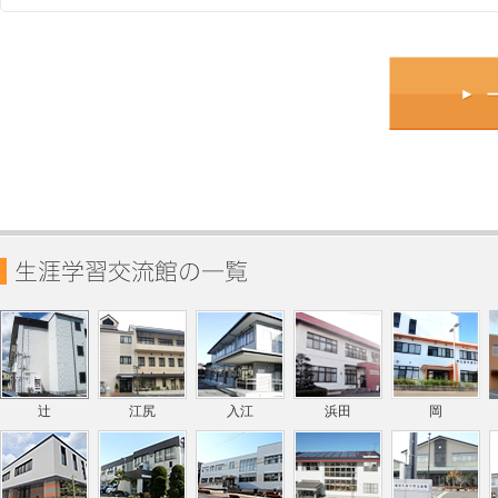
辻
江尻
入江
浜田
岡