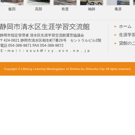
飯田
高部
有度
袖師
庵原
ホーム
生涯学
静岡市指定管理者 清水区生涯学習交流館運営協議会
〒424-0821 静岡市清水区相生町7番26号 セントラルビル2階
貸館の
電話 054-388-9871 FAX 054-388-9872
Ｅ－ｍａｉｌ：ｓｓｕｋ＠ｉｖｙ．ｏｃｎ．ｎｅ．ｊｐ
Copyright © Lifelong Learning Meetingplace of Shimizu-ku Shizuoka City. All rights reserved.