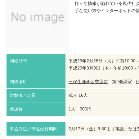
様々な情報が溢れている現代社
手な使い方やインターネットの
開催日時
平成29年2月28日（火）午前10:00～
平成29年3月9日（木）午前10:00～午
開催場所
三保生涯学習交流館
第2会議室
0
対象者／定員
成人 16人
参加費
1人 300円
申込方法／申込受付期間
2月17日（金）9:30より電話また