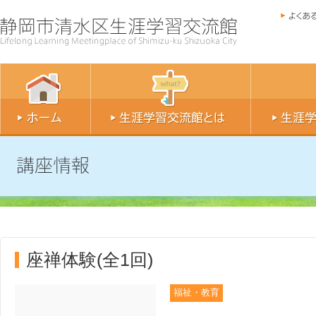
座禅体験(全1回)
福祉・教育