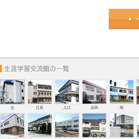
辻
江尻
入江
浜田
岡