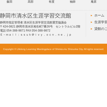
飯田
高部
有度
袖師
庵原
ホーム
生涯学
静岡市指定管理者 清水区生涯学習交流館運営協議会
〒424-0821 静岡市清水区相生町7番26号 セントラルビル2階
貸館の
電話 054-388-9871 FAX 054-388-9872
Ｅ－ｍａｉｌ：ｓｓｕｋ＠ｉｖｙ．ｏｃｎ．ｎｅ．ｊｐ
Copyright © Lifelong Learning Meetingplace of Shimizu-ku Shizuoka City. All rights reserved.