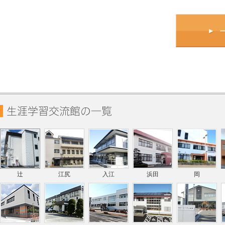
辻
江尻
入江
浜田
岡