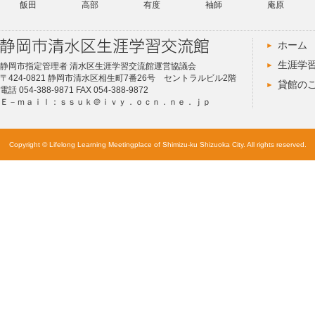
飯田
高部
有度
袖師
庵原
ホーム
生涯学
静岡市指定管理者 清水区生涯学習交流館運営協議会
〒424-0821 静岡市清水区相生町7番26号 セントラルビル2階
貸館の
電話 054-388-9871 FAX 054-388-9872
Ｅ－ｍａｉｌ：ｓｓｕｋ＠ｉｖｙ．ｏｃｎ．ｎｅ．ｊｐ
Copyright © Lifelong Learning Meetingplace of Shimizu-ku Shizuoka City. All rights reserved.