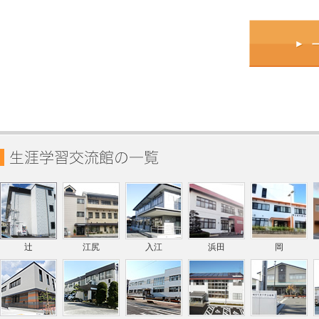
辻
江尻
入江
浜田
岡