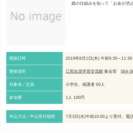
鏡の仕組みを知って「お金が消
開催日時
2019年8月1日(木) 午前9:30～11:30
開催場所
江尻生涯学習交流館
集会室
054-3
対象者／定員
小学生、保護者 50人
参加費
1人 100円
申込方法／申込受付期間
7月3日(水)午前10:00より受付