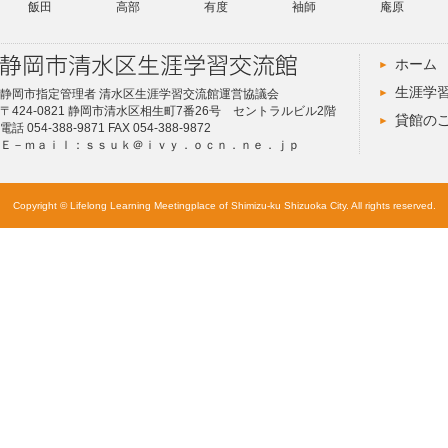
飯田
高部
有度
袖師
庵原
ホーム
生涯学
静岡市指定管理者 清水区生涯学習交流館運営協議会
〒424-0821 静岡市清水区相生町7番26号 セントラルビル2階
貸館の
電話 054-388-9871 FAX 054-388-9872
Ｅ－ｍａｉｌ：ｓｓｕｋ＠ｉｖｙ．ｏｃｎ．ｎｅ．ｊｐ
Copyright © Lifelong Learning Meetingplace of Shimizu-ku Shizuoka City. All rights reserved.