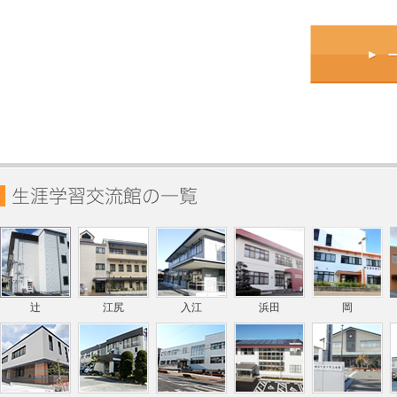
辻
江尻
入江
浜田
岡