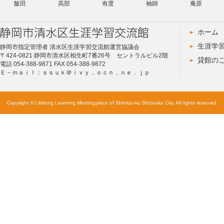
飯田
高部
有度
袖師
庵原
ホーム
生涯学
静岡市指定管理者 清水区生涯学習交流館運営協議会
〒424-0821 静岡市清水区相生町7番26号 セントラルビル2階
貸館の
電話 054-388-9871 FAX 054-388-9872
Ｅ－ｍａｉｌ：ｓｓｕｋ＠ｉｖｙ．ｏｃｎ．ｎｅ．ｊｐ
Copyright © Lifelong Learning Meetingplace of Shimizu-ku Shizuoka City. All rights reserved.