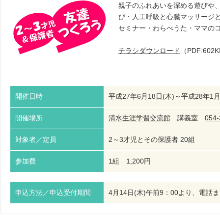
親子のふれあいを深める遊びや
び・人工呼吸と心臓マッサージ
セミナー・わらべうた・ママの
チラシダウンロード
（PDF:602
開催日時
平成27年6月18日(木)～平成28年1
開催場所
清水生涯学習交流館
講義室
054-
対象者／定員
2～3才児とその保護者 20組
参加費
1組 1,200円
申込方法／申込受付期間
4月14日(木)午前9：00より、電話