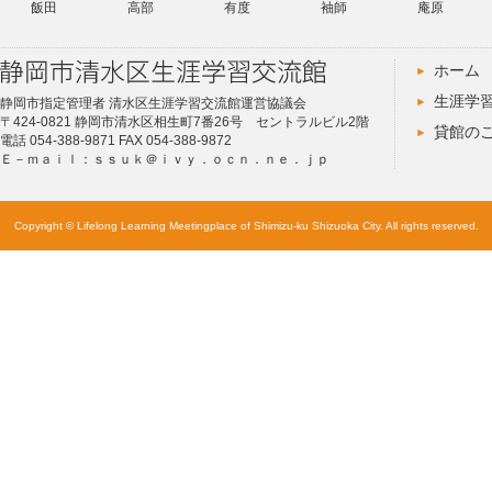
飯田
高部
有度
袖師
庵原
ホーム
生涯学
静岡市指定管理者 清水区生涯学習交流館運営協議会
〒424-0821 静岡市清水区相生町7番26号 セントラルビル2階
貸館の
電話 054-388-9871 FAX 054-388-9872
Ｅ－ｍａｉｌ：ｓｓｕｋ＠ｉｖｙ．ｏｃｎ．ｎｅ．ｊｐ
Copyright © Lifelong Learning Meetingplace of Shimizu-ku Shizuoka City. All rights reserved.