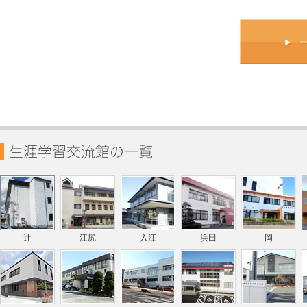
辻
江尻
入江
浜田
岡