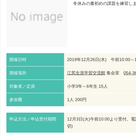
冬休みの書初めの課題を練習し
開催日時
2019年12月26日(木) 午前10:00～1
開催場所
江尻生涯学習交流館
集会室
054-3
対象者／定員
小学3年～6年生 15人
参加費
1人 200円
申込方法／申込受付期間
12月3日(火)午前10:00より受
切)