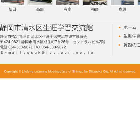
飯田
高部
有度
袖師
庵原
ホーム
生涯学
静岡市指定管理者 清水区生涯学習交流館運営協議会
〒424-0821 静岡市清水区相生町7番26号 セントラルビル2階
貸館の
電話 054-388-9871 FAX 054-388-9872
Ｅ－ｍａｉｌ：ｓｓｕｋ＠ｉｖｙ．ｏｃｎ．ｎｅ．ｊｐ
Copyright © Lifelong Learning Meetingplace of Shimizu-ku Shizuoka City. All rights reserved.