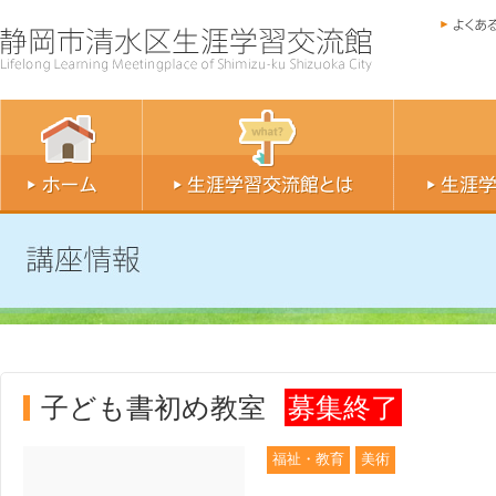
子ども書初め教室
募集終了
福祉・教育
美術