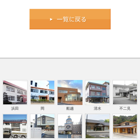
浜田
岡
船越
清水
不二見