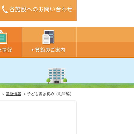
ズ中
サイズ大
講座情報
子ども書き初め（毛筆編）