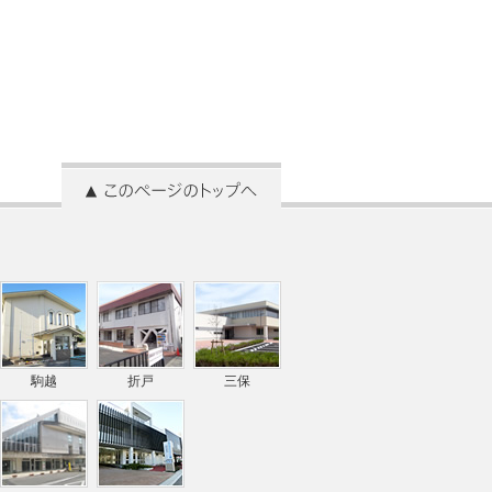
駒越
折戸
三保