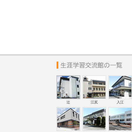
辻
江尻
入江