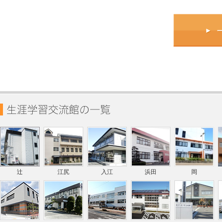
辻
江尻
入江
浜田
岡