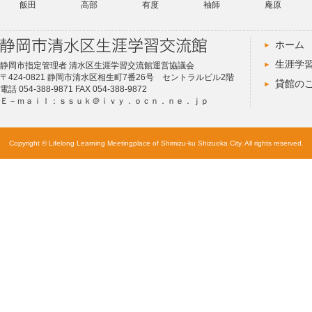
飯田
高部
有度
袖師
庵原
ホーム
生涯学
静岡市指定管理者 清水区生涯学習交流館運営協議会
〒424-0821 静岡市清水区相生町7番26号 セントラルビル2階
貸館の
電話 054-388-9871 FAX 054-388-9872
Ｅ－ｍａｉｌ：ｓｓｕｋ＠ｉｖｙ．ｏｃｎ．ｎｅ．ｊｐ
Copyright © Lifelong Learning Meetingplace of Shimizu-ku Shizuoka City. All rights reserved.