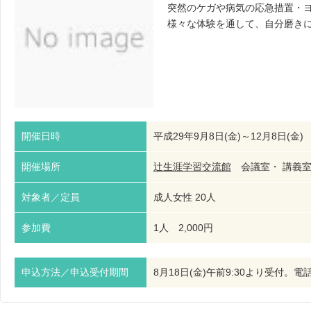
突然のケガや病気の応急措置・
様々な体験を通して、自分磨き
開催日時
平成29年9月8日(金)～12月8日(金) 
開催場所
辻生涯学習交流館
会議室・ 講義
対象者／定員
成人女性 20人
参加費
1人 2,000円
申込方法／申込受付期間
8月18日(金)午前9:30より受付