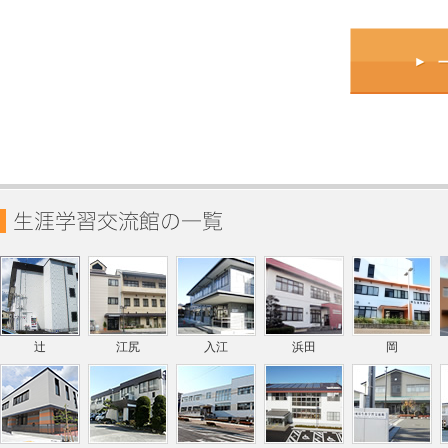
辻
江尻
入江
浜田
岡