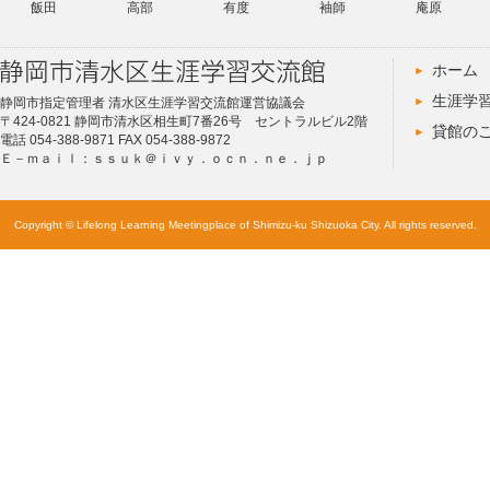
飯田
高部
有度
袖師
庵原
ホーム
生涯学
静岡市指定管理者 清水区生涯学習交流館運営協議会
〒424-0821 静岡市清水区相生町7番26号 セントラルビル2階
貸館の
電話 054-388-9871 FAX 054-388-9872
Ｅ－ｍａｉｌ：ｓｓｕｋ＠ｉｖｙ．ｏｃｎ．ｎｅ．ｊｐ
Copyright © Lifelong Learning Meetingplace of Shimizu-ku Shizuoka City. All rights reserved.