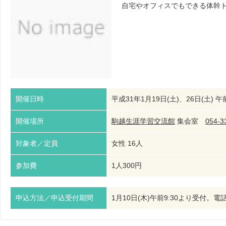
自宅やオフィスでもできる体幹
開催日時
平成31年1月19日(土)、26日(土) 午前1
開催場所
駒越生涯学習交流館
集会室
054-3
対象者／定員
女性 16人
参加費
1人300円
申込方法／申込受付期間
1月10日(木)午前9:30より受