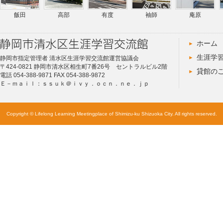
飯田
高部
有度
袖師
庵原
ホーム
生涯学
静岡市指定管理者 清水区生涯学習交流館運営協議会
〒424-0821 静岡市清水区相生町7番26号 セントラルビル2階
貸館の
電話 054-388-9871 FAX 054-388-9872
Ｅ－ｍａｉｌ：ｓｓｕｋ＠ｉｖｙ．ｏｃｎ．ｎｅ．ｊｐ
Copyright © Lifelong Learning Meetingplace of Shimizu-ku Shizuoka City. All rights reserved.