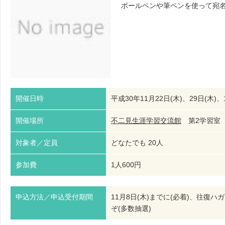
ボールペンや筆ペンを使って宛
開催日時
平成30年11月22日(木)、29日(木)、1
開催場所
不二見生涯学習交流館
第2学習
対象者／定員
どなたでも 20人
参加費
1人600円
申込方法／申込受付期間
11月8日(木)までに(必着)、往
ぞ(多数抽選)