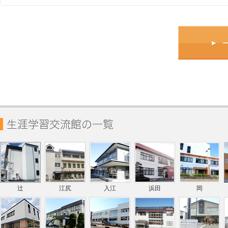
辻
江尻
入江
浜田
岡