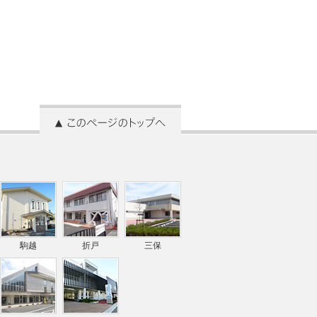
駒越
折戸
三保