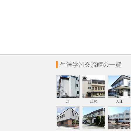
辻
江尻
入江