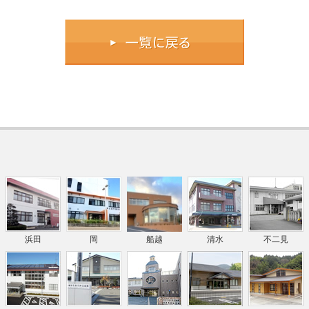
浜田
岡
船越
清水
不二見