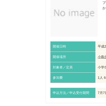
プ
か
開催日時
平成2
開催場所
小島
対象者／定員
小学生
参加費
1人 
申込方法／申込受付期間
7月