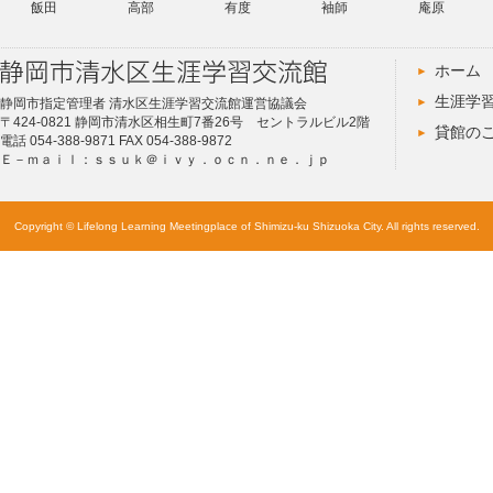
飯田
高部
有度
袖師
庵原
ホーム
生涯学
静岡市指定管理者 清水区生涯学習交流館運営協議会
〒424-0821 静岡市清水区相生町7番26号 セントラルビル2階
貸館の
電話 054-388-9871 FAX 054-388-9872
Ｅ－ｍａｉｌ：ｓｓｕｋ＠ｉｖｙ．ｏｃｎ．ｎｅ．ｊｐ
Copyright © Lifelong Learning Meetingplace of Shimizu-ku Shizuoka City. All rights reserved.