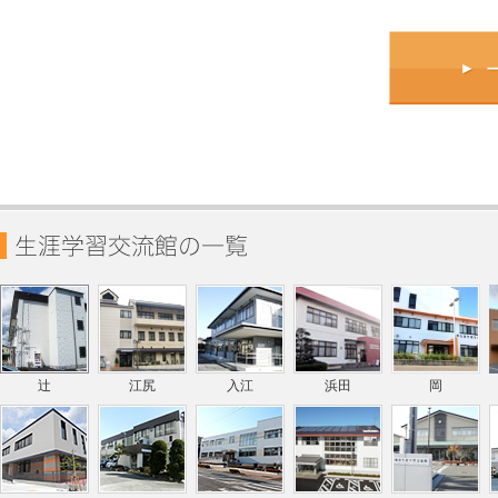
辻
江尻
入江
浜田
岡