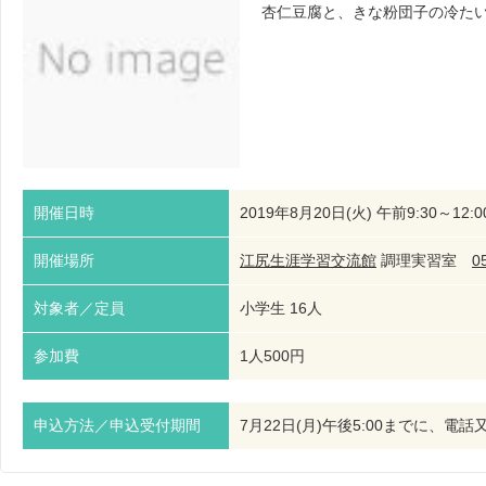
杏仁豆腐と、きな粉団子の冷た
開催日時
2019年8月20日(火) 午前9:30～12:0
開催場所
江尻生涯学習交流館
調理実習室
0
対象者／定員
小学生 16人
参加費
1人500円
申込方法／申込受付期間
7月22日(月)午後5:00までに、