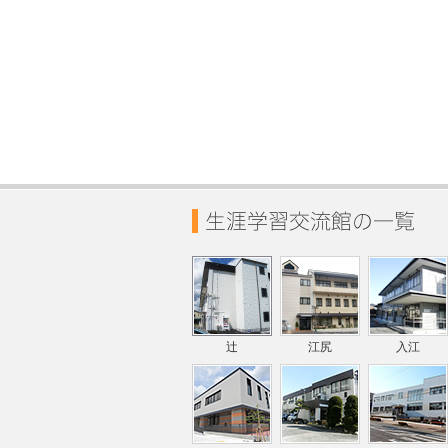
辻
江尻
入江