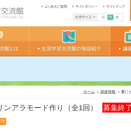
文字サイズ小
文字サイ
文字
ホーム
講座情報
夏に
リンアラモード作り（全1回）
募集終
料理