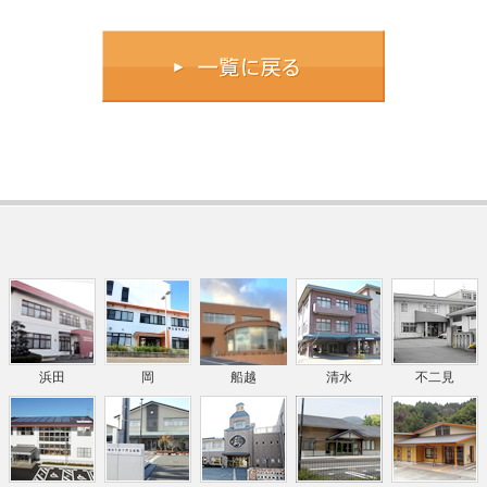
浜田
岡
船越
清水
不二見