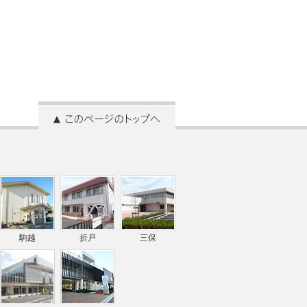
駒越
折戸
三保