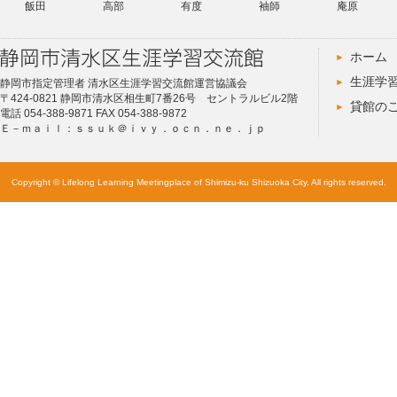
飯田
高部
有度
袖師
庵原
ホーム
生涯学
静岡市指定管理者 清水区生涯学習交流館運営協議会
〒424-0821 静岡市清水区相生町7番26号 セントラルビル2階
貸館の
電話 054-388-9871 FAX 054-388-9872
Ｅ－ｍａｉｌ：ｓｓｕｋ＠ｉｖｙ．ｏｃｎ．ｎｅ．ｊｐ
Copyright © Lifelong Learning Meetingplace of Shimizu-ku Shizuoka City. All rights reserved.