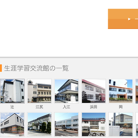
辻
江尻
入江
浜田
岡