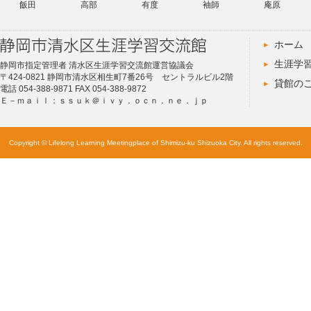
飯田
高部
有度
袖師
庵原
ホーム
生涯学
静岡市指定管理者 清水区生涯学習交流館運営協議会
〒424-0821 静岡市清水区相生町7番26号 セントラルビル2階
貸館の
電話 054-388-9871 FAX 054-388-9872
Ｅ－ｍａｉｌ：ｓｓｕｋ＠ｉｖｙ．ｏｃｎ．ｎｅ．ｊｐ
Copyright © Lifelong Learning Meetingplace of Shimizu-ku Shizuoka City. All rights reserved.