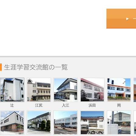
辻
江尻
入江
浜田
岡