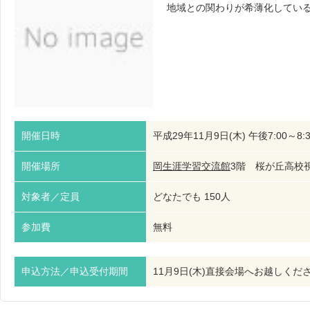
地域との関わりが希薄化してい
開催日時
平成29年11月9日(木) 午後7:00～8:3
開催場所
岡生涯学習交流館
3階 桜が丘高
対象者／定員
どなたでも 150人
参加費
無料
申込方法／申込受付期間
11月9日(木)直接会場へお越しくだ