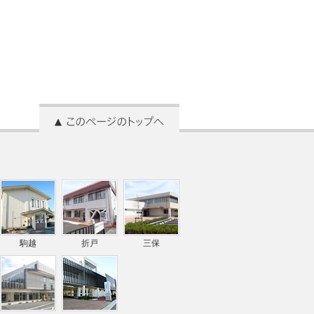
駒越
折戸
三保