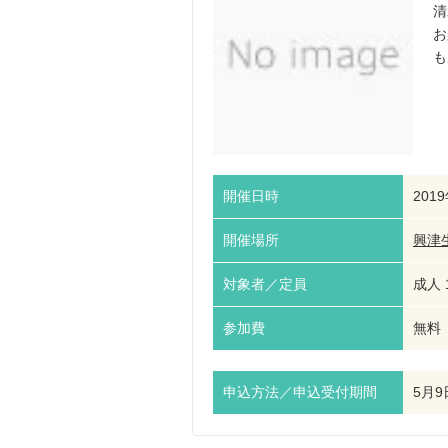
清
お
も
開催日時
201
開催場所
興津
対象者／定員
成人 
参加費
無料
申込方法／申込受付期間
5月