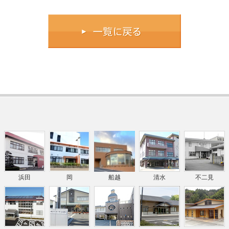
浜田
岡
船越
清水
不二見