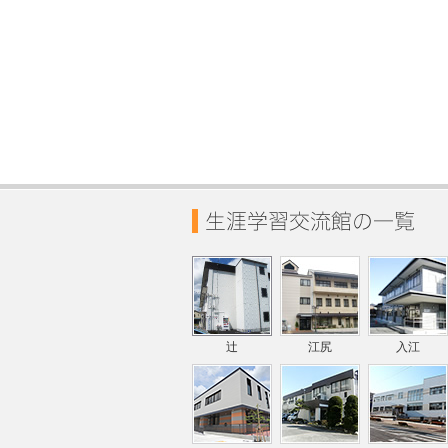
辻
江尻
入江