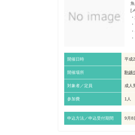
魚
[
・
・
・
・
開催日時
平成2
開催場所
駒越
対象者／定員
成人
参加費
1人 
申込方法／申込受付期間
9月