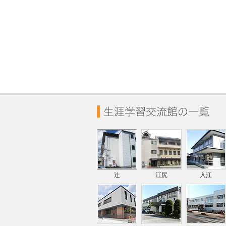
辻
江尻
入江