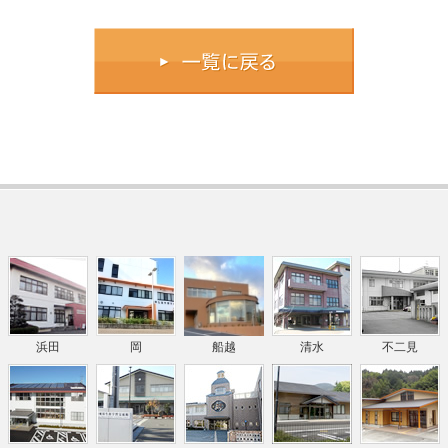
浜田
岡
船越
清水
不二見