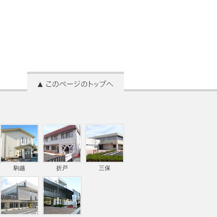
駒越
折戸
三保