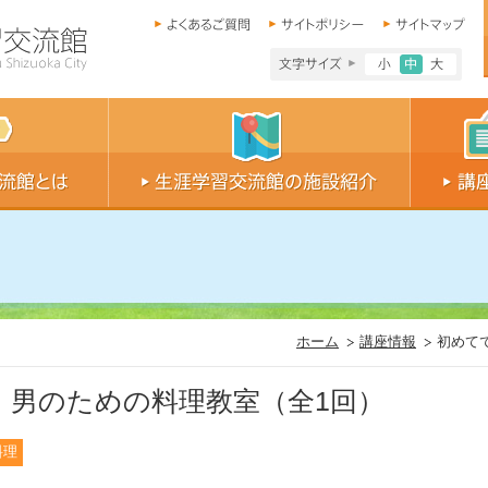
文字サイズ小
文字サイ
文字
ホーム
講座情報
初めて
 男のための料理教室（全1回）
料理