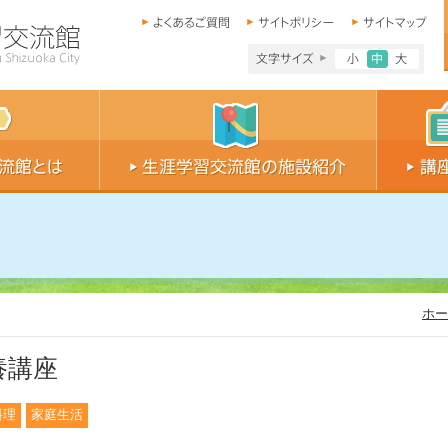
文字サイズ小
文字サイ
文字
ホー
養講座
料理
家庭生活