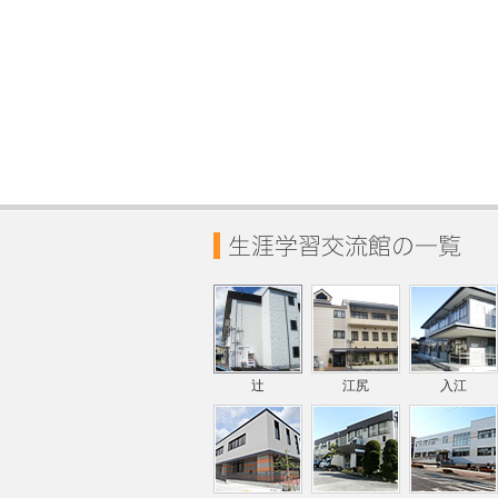
辻
江尻
入江