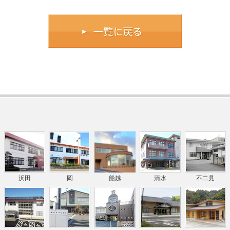
浜田
岡
船越
清水
不二見