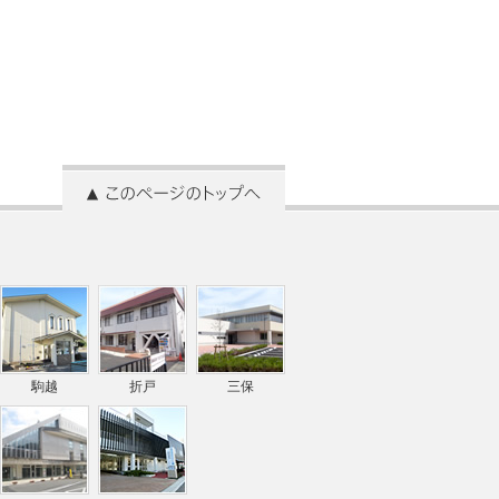
駒越
折戸
三保