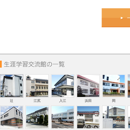
辻
江尻
入江
浜田
岡