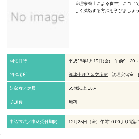
管理栄養士による食生活につい
しく減塩する方法を学びましょ
開催日時
平成28年1月15日(金) 午前9：30～
開催場所
興津生涯学習交流館
調理実習室
対象者／定員
65歳以上 16人
参加費
無料
申込方法／申込受付期間
12月25日（金）午前10:00より