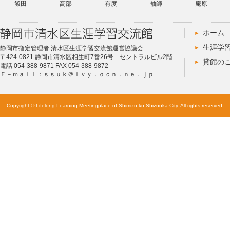
飯田
高部
有度
袖師
庵原
ホーム
生涯学
静岡市指定管理者 清水区生涯学習交流館運営協議会
〒424-0821 静岡市清水区相生町7番26号 セントラルビル2階
貸館の
電話 054-388-9871 FAX 054-388-9872
Ｅ－ｍａｉｌ：ｓｓｕｋ＠ｉｖｙ．ｏｃｎ．ｎｅ．ｊｐ
Copyright © Lifelong Learning Meetingplace of Shimizu-ku Shizuoka City. All rights reserved.