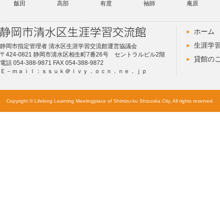
飯田
高部
有度
袖師
庵原
ホーム
生涯学
静岡市指定管理者 清水区生涯学習交流館運営協議会
〒424-0821 静岡市清水区相生町7番26号 セントラルビル2階
貸館の
電話 054-388-9871 FAX 054-388-9872
Ｅ－ｍａｉｌ：ｓｓｕｋ＠ｉｖｙ．ｏｃｎ．ｎｅ．ｊｐ
Copyright © Lifelong Learning Meetingplace of Shimizu-ku Shizuoka City. All rights reserved.