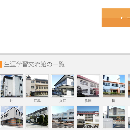
辻
江尻
入江
浜田
岡