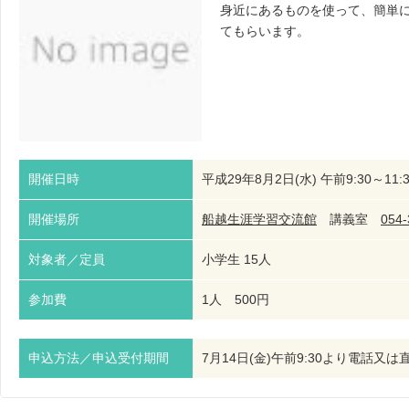
身近にあるものを使って、簡単
てもらいます。
開催日時
平成29年8月2日(水) 午前9:30～11:3
開催場所
船越生涯学習交流館
講義室
054-
対象者／定員
小学生 15人
参加費
1人 500円
申込方法／申込受付期間
7月14日(金)午前9:30より電話