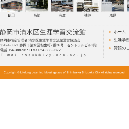
飯田
高部
有度
袖師
庵原
ホーム
生涯学
静岡市指定管理者 清水区生涯学習交流館運営協議会
〒424-0821 静岡市清水区相生町7番26号 セントラルビル2階
貸館の
電話 054-388-9871 FAX 054-388-9872
Ｅ－ｍａｉｌ：ｓｓｕｋ＠ｉｖｙ．ｏｃｎ．ｎｅ．ｊｐ
Copyright © Lifelong Learning Meetingplace of Shimizu-ku Shizuoka City. All rights reserved.