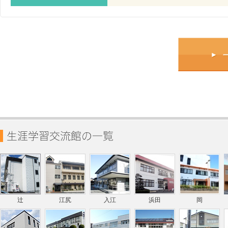
辻
江尻
入江
浜田
岡