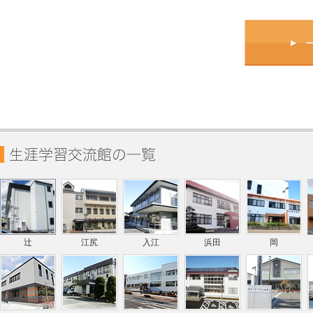
辻
江尻
入江
浜田
岡