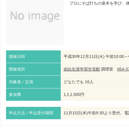
プロにそば打ちの基本を学び、
開催日時
平成30年12月11日(火) 午前10:00～
開催場所
由比生涯学習交流館
調理室
054-3
対象者／定員
どなたでも 16人
参加費
1人1,500円
申込方法／申込受付期間
11月15日(木)午前9:30より受