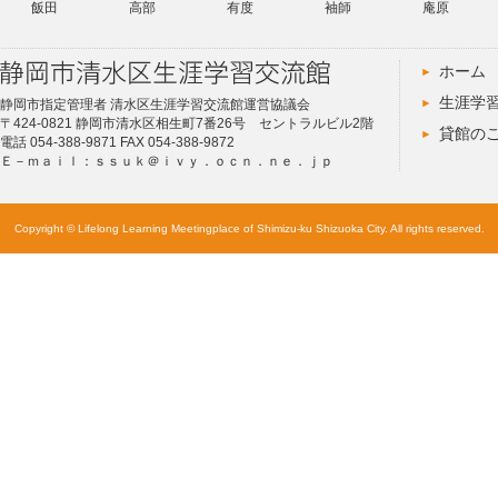
飯田
高部
有度
袖師
庵原
ホーム
生涯学
静岡市指定管理者 清水区生涯学習交流館運営協議会
〒424-0821 静岡市清水区相生町7番26号 セントラルビル2階
貸館の
電話 054-388-9871 FAX 054-388-9872
Ｅ－ｍａｉｌ：ｓｓｕｋ＠ｉｖｙ．ｏｃｎ．ｎｅ．ｊｐ
Copyright © Lifelong Learning Meetingplace of Shimizu-ku Shizuoka City. All rights reserved.