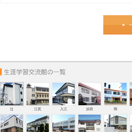
辻
江尻
入江
浜田
岡