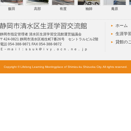
飯田
高部
有度
袖師
庵原
ホーム
生涯学
静岡市指定管理者 清水区生涯学習交流館運営協議会
〒424-0821 静岡市清水区相生町7番26号 セントラルビル2階
貸館の
電話 054-388-9871 FAX 054-388-9872
Ｅ－ｍａｉｌ：ｓｓｕｋ＠ｉｖｙ．ｏｃｎ．ｎｅ．ｊｐ
Copyright © Lifelong Learning Meetingplace of Shimizu-ku Shizuoka City. All rights reserved.