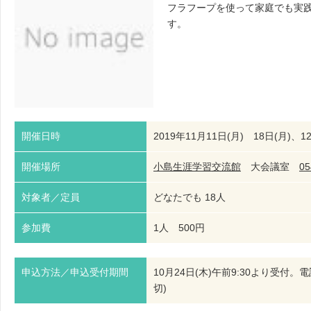
フラフープを使って家庭でも実
す。
開催日時
2019年11月11日(月) 18日(月)、12
開催場所
小島生涯学習交流館
大会議室
05
対象者／定員
どなたでも 18人
参加費
1人 500円
申込方法／申込受付期間
10月24日(木)午前9:30より受
切)