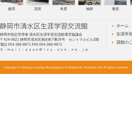
飯田
高部
有度
袖師
庵原
ホーム
生涯学
静岡市指定管理者 清水区生涯学習交流館運営協議会
〒424-0821 静岡市清水区相生町7番26号 セントラルビル2階
貸館の
電話 054-388-9871 FAX 054-388-9872
Ｅ－ｍａｉｌ：ｓｓｕｋ＠ｉｖｙ．ｏｃｎ．ｎｅ．ｊｐ
Copyright © Lifelong Learning Meetingplace of Shimizu-ku Shizuoka City. All rights reserved.