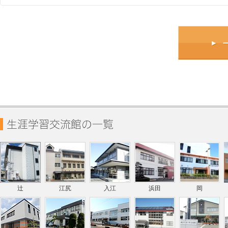
辻
江尻
入江
浜田
岡